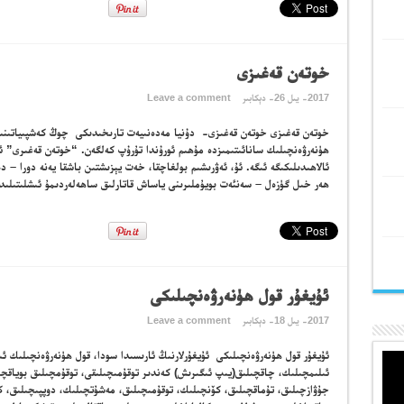
خوتەن قەغىزى
2017- يىل 26- دېكابىر
Leave a comment
خوتەن قەغىزى خوتەن قەغىزى- دۇنيا مەدەنىيەت تارىخىدىكى چوڭ كەشپىياتىنىڭ 
ھۈنەرۋەنچىلىك سانائىتىمىزدە مۇھىم ئورۇندا تۇرۇپ كەلگەن. “خوتەن قەغىرى” ئا
ئالاھىدىلىكىگە ئىگە. ئۇ، ئەۋرىشىم بولغاچقا، خەت يېزىشتىن باشقا يەنە دورا – د
ھەر خىل گۈزەل – سەنئەت بويۇملىرىنى ياساش قاتارلىق ساھەلەردىمۇ ئىشلىتىلىد
ئۇيغۇر قول ھۈنەرۋەنچىلىكى
2017- يىل 18- دېكابىر
Leave a comment
ئۇيغۇر قول ھۈنەرۋەنچىلىكى ئۇيغۇرلارنىڭ ئارىسىدا سودا، قول ھۈنەرۋەنچىلىك ئىش
ئىلىمچىلىك، چاقچىلىق(يىپ ئىگىرىش) كەندىر توقۇمىچىلىقى، توقۇمچىلىق بوياقچ
جۇۋازچىلىق، تۇماقچىلىق، كۆنچىلىك، توقۇمىچىلىق، مەشۇتچىلىك، دوپپىچىلىق، 