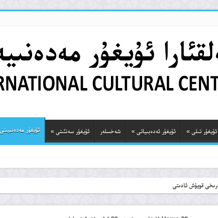
ئۇيغۇر مەدەنىيىتى
ئۇيغۇر تىلى
»
ئۇيغۇر ئەدەبىياتى
»
شەخسلەر
ئۇيغۇر سەنئىتى
»
ەرىخى قويۇش ئادىتى