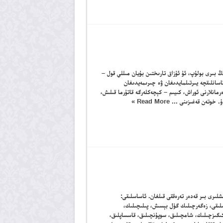
بىرى بولۇپ، ئۇ ئۇزاق تارىختىن بۇيان مىللي قول –
سانلىقچە يىرتىلمايدىغان ۋە چىرىمەيدىغان
ەرمانلارنى ئوراش، كىيىم – كېچەكلەرگە قاتۇرما قىلىش،
ۇ. خوتەن قەغىزىنى ...
Read More »
لىرى بىر قەدەر تەرەققى قىلغان. ئاساسلىقى:
ىلىقى، زەگەرچىلىك گۈل بېسىش، پىلىچىلىك،
كىگىزچىلىك، شامچىلىق، سوپۇنچىلىق، قاسساپلىق،