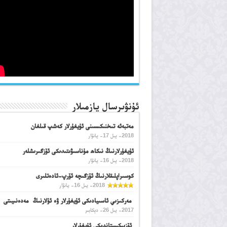
ئۇنۋىرسال يازمىلار
مەتبەئە تىخنىكىسىنى ئۇيغۇرلار كەشپ قىلغان
2018- يىل 17- يانۋار
ئۇيغۇرلارنىڭ نىكاھ مۇناسىۋىتىدىكى ئۆزگىرىشلەر
2018- يىل 16- يانۋار
كوسىراپلىقلارنىڭ ئۆزگىچە ئۆرپ-ئادەتلىرى
2018- يىل 16- يانۋار
مەركىزىي ئاسىيادىكى ئۇيغۇرلار ۋە ئۇلارنىڭ مەدەنىيىتى
2017- يىل 26- دېكابىر
ئۆزبېكىستاندىكى ئۇيغۇرلار