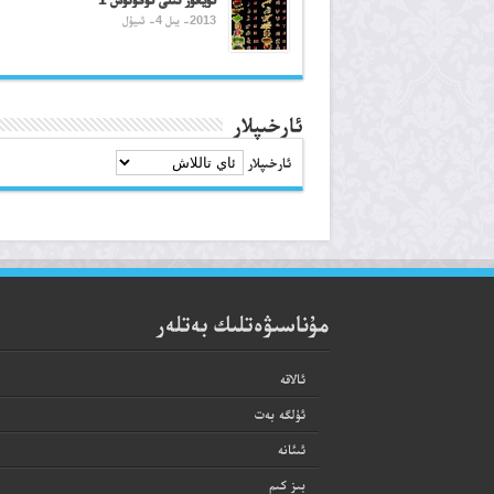
2013- يىل 4- ئىيۇل
ئارخىپلار
ئارخىپلار
مۇناسىۋەتلىك بەتلەر
ئالاقە
ئۈلگە بەت
ئىئانە
بىز كىم