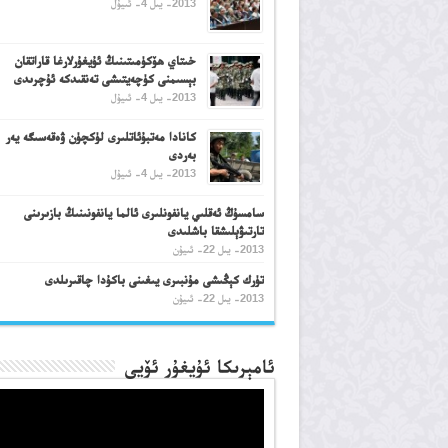
2013- يىل 4- ئىيۇل
خىتاي ھۆكۈمىتىنىڭ ئۇيغۇرلارغا قاراتقان
بېسىمنى كۈچەيتىشى تەنقىدكە ئۇچرىدى
2013- يىل 4- ئىيۇل
كانادا مەتبۇئاتلىرى لۈكچۈن ۋەقەسىگە يەر
بەردى
2013- يىل 4- ئىيۇل
سامسۇڭ ئەقلىي يانفونلىرى ئالما يانفونىنىڭ بازىرىنى
تارتىۋېلىشقا باشلىدى
2013- يىل 22- ئىيۇن
تۈرك كېڭىشى مۇنبىرى يىغىنى باكۇدا چاقىرىلدى
2013- يىل 22- ئىيۇن
ئامېرىكا ئۇيغۇر ئۆيى