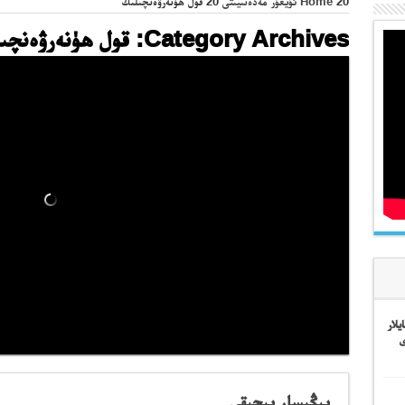
20
Home
ئۇيغۇر مەدەنىيىتى
20
قول ھۈنەرۋەنچىلىك
Category Archives:
قول ھۈنەرۋەنچى
لار
ى
يېڭىسار پىچىقى