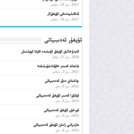
2017- يىل 18- دېكابىر
ئەنگىلىيەدىكى ئۇيغۇرلار
2017- يىل 18- دېكابىر
ئۇيغۇر ئەدىبىياتى
ئابدۇخالىق ئۇيغۇر ئۈستىدە قايتا ئويلىنىش
2018- يىل 17- يانۋار
شاھانە ئەسەر «قۇتادغۇبىلىك»
2017- يىل 3- دېكابىر
چاغىتاي دەۋر ئەدەبىياتى
2013- يىل 8- ماي
ئوتتۇرا ئەسىر ئۇيغۇر ئەدەبىياتى
2013- يىل 8- ماي
ئورخۇن ئۇيغۇر ئەدەبىياتى
2013- يىل 8- ماي
ھازىرقىي زامان ئۇيغۇر ئەدەبىياتى
2013- يىل 8- ماي