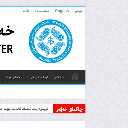
ئۇيغۇر
English
ھەققىمىزدە
ئالاقە
بىز كىم
ئۇيغۇر تارىخى
»
خەۋەرلەر
»
چاقماق خەۋەر
يەكەندىكى مەسچىدلەر
ئۇيغۇرلارنىڭ ئىشىك ئالدىغا ئۈژمە د