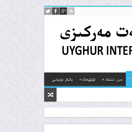
»
دىن- ئىتىقاد
»
كۇتۇپخانا
»
بالىلار دۇنياسى