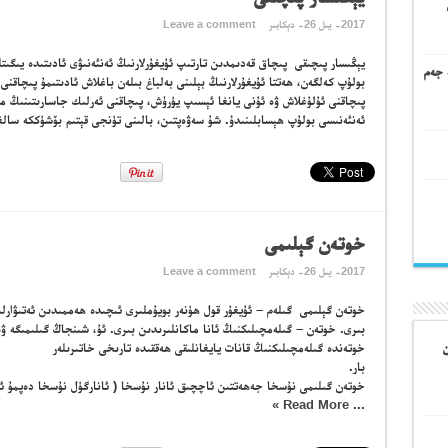
2017- يىل 26- دېكابىر
Leave a comment
يېڭىسار پىچىقى پىچاق قەدىمدىن تارتىپ ئۇيغۇرلارنىڭ ئەنئەنىۋى ئادىتىدە يىگىتل
 جەم
بولۇپ كەلگەن، ھەتتا ئۇيغۇرلارنىڭ بېلىنى بەلباغ بىلەن باغلاش ئادىتىمۇ پىچاقن
پىچاقنى ئۇلۇغلاش ۋە ئۇنى يانغا ئېسىپ يۈرۈش، پىچاقنى ئەرلىك جاسارىتىنىڭ م
ئەنئەنىسى بولۇپ ھېسابلىنىدۇ. شۇ سەۋەپتىن، بالىنى تۈنجى قېتىم بۆشۈككە سالغان
خوتەن گېلىمى
2017- يىل 26- دېكابىر
Leave a comment
خوتەن گېلىمى گىلەم – ئۇيغۇر قول ھۈنەر بويۇملىرى ئىچىدە ھەممىدىن ئەتىۋارلى
بىرى. خوتەن – گىلەمچىلىكنىڭ ئانا ماكانلىرىدىن بىرى. ئۇ، شىنجاڭ گىلىمىگە ۋە
ن
خوتەندە گىلەمچىلىكنىڭ قانات يايغانلىقى ھەققىدە تارىخى خاتىرىلەر
با
خوتەن گىلىمى نۇسخا جەھەتتىن ئاچچىق ئانار نۇسخا ( ئانارگۈل نۇسخا دەپمۇ ئ
Read More »
...