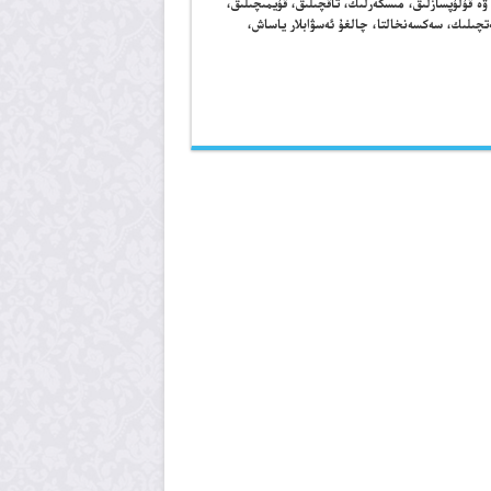
 ۋە قۇلۇپسازلىق، مىسكەرلىك، تاقچىلىق، قۇيمىچىلىق،
تچىلىك، سەكسەنخالتا، چالغۇ ئەسۋابلار ياساش،