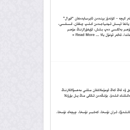
ەر كېچە – كۈندۈز يېنىدىن ئايرىمايدىغان “قورال”
ى يانغا ئېسىش ئىھتىياجىدىن كىلىپ چىققان. قىسىقىسى،
ۇھىم بەلگىسى دەپ بىلىش، ئۇيغۇرلارنىڭ مۇھىم
دا، ئەگەر ئوغۇل بالا ...
Read More »
ق ۋە ئەڭ كەڭ ئومۇملاشقان مىللىي مەھسۇلاتلارنىڭ
كىللىك قىلىدۇ. بۇنىڭدىن ئىككى مىڭ يىل بۇرۇنلا
ر
اتىلىدۇ)، ئىران نۇسخا، كەشمىر نۇسخا، چېچەك نۇسخا،