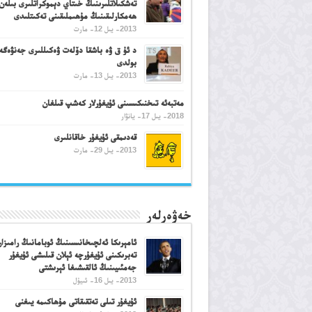
تەشكىلاتلىرىنىڭ خىتاي دېموكراتلىرى بىلەن
ھەمكارلىقىنىڭ مۇھىملىقىنى تەكىتلىدى
2013- يىل 12- مارت
د ئۇ ق ۋە باشقا دۆلەت ۋەكىللىرى جەنۋەگە
بولدى
2013- يىل 13- مارت
مەتبەئە تىخنىكىسىنى ئۇيغۇرلار كەشپ قىلغان
2018- يىل 17- يانۋار
قەدىمقى ئۇيغۇر خاقانلىرى
2013- يىل 29- مارت
خەۋەرلەر
ئامېرىكا ئەلچىخانىسىنىڭ ئوبامانىڭ رامىزا
تەبرىكىنى ئۇيغۇرچە ئېلان قىلىشى ئۇيغۇر
جەمئىيىنىڭ ئالقىشىغا ئېرىشتى
2013- يىل 16- ئىيۇل
ئۇيغۇر تىلى تەتقىقاتى مۇھاكىمە يىغنى