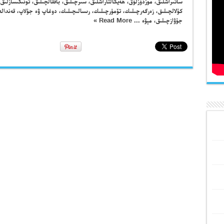
ساتىراشلىق، موزدۇزلۇق، ھەيكالتاراشلىق، سىرچىلىق، باققالچىلىق، تونىكىسازلىق
كۇلالچىلىق، زەرگەرچىلىك، تۆمۈرچىلىك، رىسالىچىلىك، دوغاپ ۋە جۇلاپ، قەندالە
جۇۋازچىلىق، مېۋە ...
Read More »