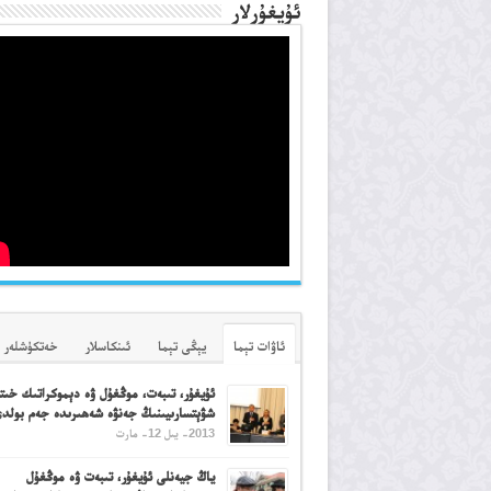
ئۇيغۇرلار
ئاۋات تېما
يېڭى تېما
ئىنكاسلار
خەتكۈشلەر
ئۇيغۇر، تىبەت، موڭغۇل ۋە دېموكراتىك خىتاي
شۋېتسارىيىنىڭ جەنۋە شەھىرىدە جەم بولد
2013- يىل 12- مارت
ياڭ جيەنلى ئۇيغۇر، تىبەت ۋە موڭغۇل