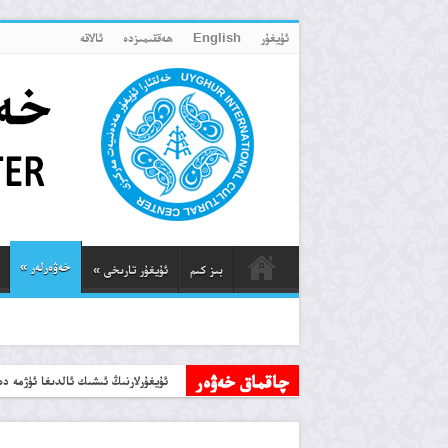
ئۇيغۇر
English
ھەققىمىزدە
ئالاقە
خەۋەرلەر
»
بىز كىم
ئۇيغۇر تارىخى
»
چاقماق خەۋەر
يەكەندىكى مەسچىدلەر