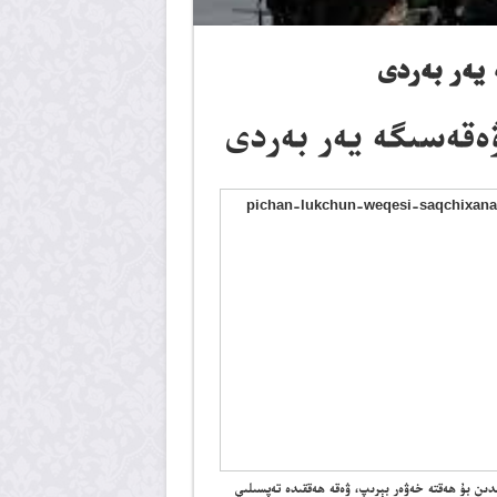
 يەر بەردى
ۋەقەسىگە يەر بەردى
ىدىن بۇ ھەقتە خەۋەر بېرىپ، ۋەقە ھەققىدە تەپسىلىي