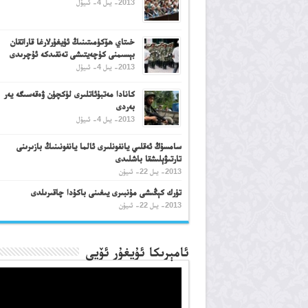
2013- يىل 4- ئىيۇل
خىتاي ھۆكۈمىتىنىڭ ئۇيغۇرلارغا قاراتقان
بېسىمنى كۈچەيتىشى تەنقىدكە ئۇچرىدى
2013- يىل 4- ئىيۇل
كانادا مەتبۇئاتلىرى لۈكچۈن ۋەقەسىگە يەر
بەردى
2013- يىل 4- ئىيۇل
سامسۇڭ ئەقلىي يانفونلىرى ئالما يانفونىنىڭ بازىرىنى
تارتىۋېلىشقا باشلىدى
2013- يىل 22- ئىيۇن
تۈرك كېڭىشى مۇنبىرى يىغىنى باكۇدا چاقىرىلدى
2013- يىل 22- ئىيۇن
ئامېرىكا ئۇيغۇر ئۆيى