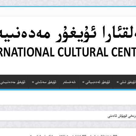
ئۇيغۇر تىلى
»
ئۇيغۇر ئەدەبىياتى
»
شەخسلەر
ئۇيغۇر سەنئىتى
»
ئۇيغۇر مەدەنىيىتى