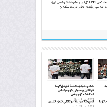
ك تەس. كانادا ئۇيغۇر جەمئىيىتىنىڭ رەئىسى قېيۇم
قىدە جىددىي رەۋىشتە خەۋەر بەرمىگەنلىگىدىن
مە
خىتاي ھۆكۈمىتىنىڭ ئۇيغۇرلارغا
قاراتقان بېسىمنى كۈچەيتىشى
تەنقىدكە ئۇچرىدى
2013- يىل 4- ئىيۇل
اكۇدا
ئامېرىكا سۈرىيە دوكلاتى ئېلان قىلدى
2013- يىل 22- ئىيۇن