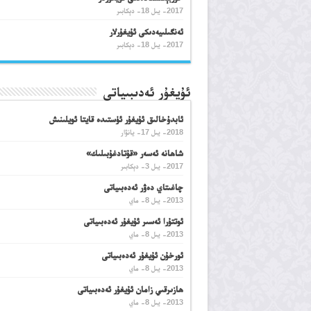
2017- يىل 18- دېكابىر
ئەنگىلىيەدىكى ئۇيغۇرلار
2017- يىل 18- دېكابىر
ئۇيغۇر ئەدىبىياتى
ئابدۇخالىق ئۇيغۇر ئۈستىدە قايتا ئويلىنىش
2018- يىل 17- يانۋار
شاھانە ئەسەر «قۇتادغۇبىلىك»
2017- يىل 3- دېكابىر
چاغىتاي دەۋر ئەدەبىياتى
2013- يىل 8- ماي
ئوتتۇرا ئەسىر ئۇيغۇر ئەدەبىياتى
2013- يىل 8- ماي
ئورخۇن ئۇيغۇر ئەدەبىياتى
2013- يىل 8- ماي
ھازىرقىي زامان ئۇيغۇر ئەدەبىياتى
2013- يىل 8- ماي