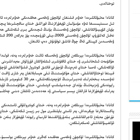
توختالدى.
كانادا مەتبۇئاتلىرىدا خەۋەر قىلىنغان لۈكچۈن ۋەقەسى ھەققىدىكى خەۋەرلەردە ئ
تىل سىستېمىسىغا تەۋە مۇسۇلمان ئۇيغۇرلارنىڭ قوراللىق خىتاي ساقچىلىرىغا پىچا
بۇيان كۆپىيىۋاتقانلىقى، لۈكچۈن ۋەقەسىنىڭ بۇنىڭ ئىچىدىكى بىرى ئىكەنلىكى ھەق
ۋەقەسىدىن كېيىنكى ئەڭ چوڭ قانلىق توقۇنۇش دەپ ئاتىغان.
كانادا مەتبۇئاتلىرىدا بېرىلگەن لۈكچۈن ۋەقەسىگە ئائىت خەۋەرلەردە يەنە، قولىد
ئۆلگەنلىكى، ئەمما خىتاي تەرەپنىڭ ئۇچۇرنى قاتتىق كونترول قىلىۋالغانلىقى ئۈچ
قىيىنغا توختاۋاتقانلىقى، خىتاي ھۆكۈمىتىنىڭ تىلى ھېسابلانغان يەر شارى ۋاقىت گ
تەۋەسىدە بىخەتەرلىك تەدبىرلىرىنى
يەرلىك ئۇيغۇرلارغا قاراتقان بېسىم سىياسىتى ۋە ھەددىدىن ئاشقان دىنىي چەكلىمىل
كانادا مەتبۇئاتلىرىدا بېرىلگەن خەۋەرلەردە يەنە، خىتاي كونتروللۇقى ئاستىدىكى ئۇ
پاكىستانلارغا چېگرىداش، يەر ئاستى بايلىقلىرى مول بىر زېمىن ئىكەنلىكى، خىتاي
نۇرغۇن مەبلەغ ئاجراتقانلىقىنى بىلدۈرۈۋاتقىنىغا قارىماي رايوندا ئۇيغۇرلار بىلەن
ئۇلغىيىۋاتقانلىقى ئەسكەرتىلگەن.
كانادا مەتبۇئاتلىرىدا لۈكچۈن ۋەقەسى ھەققىدە كەڭرى خەۋەر بېرىلگەن بولسىمۇ، 