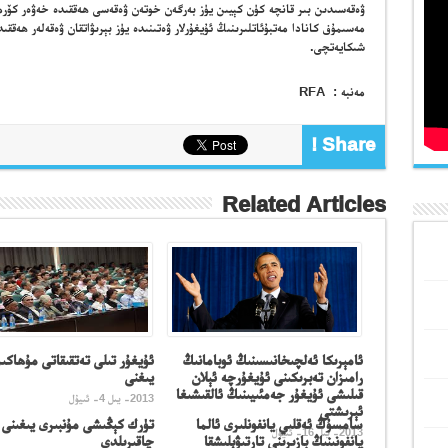
ۋەقەسىدىن بىر قانچە كۈن كېيىن يۈز بەرگەن خوتەن ۋەقەسى ھەققىدە خەۋەر كۆرمە
مەسىمۇف كانادا مەتبۇئاتلىرىنىڭ ئۇيغۇرلار ۋەتىنىدە يۈز بېرىۋاتقان ۋەقەلەر ھەق
شىكايەتچى.
مەنبە : RFA
Share !
Related Articles
ئامېرىكا ئەلچىخانىسىنىڭ ئوبامانىڭ
ئۇيغۇر تىلى تەتقىقاتى مۇھاكى
رامىزان تەبرىكىنى ئۇيغۇرچە ئېلان
يىغنى
قىلىشى ئۇيغۇر جەمئىيىنىڭ ئالقىشىغا
2013- يىل 4- ئىيۇل
ئېرىشتى
سامسۇڭ ئەقلىي يانفونلىرى ئالما
تۈرك كېڭىشى مۇنبىرى يىغىنى ب
2013- يىل 16- ئىيۇل
يانفونىنىڭ بازىرىنى تارتىۋېلىشقا
چاقىرىلدى