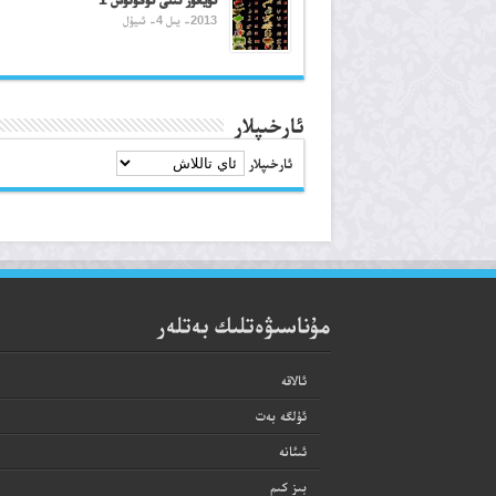
2013- يىل 4- ئىيۇل
ئارخىپلار
ئارخىپلار
مۇناسىۋەتلىك بەتلەر
ئالاقە
ئۈلگە بەت
ئىئانە
بىز كىم