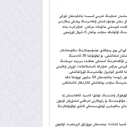
اساسەن خىتاينىڭ غەربىي قىسمىدا ياشايدىغان تۈركى
ق بىلەن ھۇجۇم قىلىش ۋەقەلىرىنىڭ يېقىنقى يىللاردىن
قىدە تەپسىلىي مەلۇمات بەرگەن. خەۋەرلەردە يەنە
نەقىل كەلتۈرۈپ لۈكچۈن ۋەقەسىنى 2009-يىلى ئۈرۈمچىدە يۈز بەرگەن 200 كىشىنىڭ ئۆلۈشىگە سەۋەب بولغان 5-ئىيۇل ئۈرۈمچى
ا قورالى يوق پىچاقلىق ھۇجۇمچىلارنىڭ ساقچىخانىلار،
ھۆكۈمەت ئىشخانىلىرى ۋە خىتاي ئاققۇنلىرى ئىشلەۋاتقان قۇرۇلۇش مەيدانلىرىنى نىشان قىلغانلىقى، بۇ توقۇنۇشتا 35 ئادەمنىڭ
ۈن ئۆلگەنلەرنىڭ كىملىكى ھەققىدە بىرنېمە دېيىشنىڭ
ېزىتى بەرگەن خەۋەرگە ئاساسلانغاندا، تۇرپان ۋىلايىتى
ڭ كۈچەيتىلگەنلىكى، ھەر 30 كىلومېتىر ئارىلىقتا قاتتىق كونترول نۇقتىلىرىنىڭ قۇرۇلغانلىقى،
رايوندىكى ۋەزىيەتنىڭ بۇنداق جىددىيلىشىپ كېتىشىنى، خىتاي ھۆكۈمىتىنىڭ ئۇيغۇر رايونىدا ياشايدىغان 10 مىليون نوپۇسقا ئىگە
ىرىنىڭ سەۋەب بولغانلىقى قاتارلىقلار تەكىتلىگەن.
يغۇرلار ۋەتىنىنىڭ، ئوتتۇرا ئاسىيا، ئافغانىستان ۋە
 ھۆكۈمىتىنىڭ بۇ رايونلارنى تەرەققىي قىلدۇرۇش ئۈچۈن
 خىتاي ساقچىلىرى ئوتتۇرىسىدىكى قانلىق توقۇنۇشلارنىڭ
ئەمما كانادادا چىقىدىغان نوپۇزلۇق گېزىتلەردە لۈكچۈن