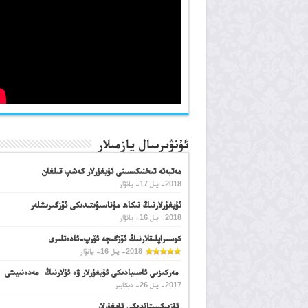
ئۇنۋىرسال يازمىلار
مەتبەئە تىخنىكىسىنى ئۇيغۇرلار كەشپ قىلغان
2018- يىل 17- يانۋار
ئۇيغۇرلارنىڭ نىكاھ مۇناسىۋىتىدىكى ئۆزگىرىشلەر
2018- يىل 16- يانۋار
كوسىراپلىقلارنىڭ ئۆزگىچە ئۆرپ-ئادەتلىرى
2018- يىل 16- يانۋار
مەركىزىي ئاسىيادىكى ئۇيغۇرلار ۋە ئۇلارنىڭ مەدەنىيىتى
2017- يىل 26- دېكابىر
ئۆزبېكىستاندىكى ئۇيغۇرلار