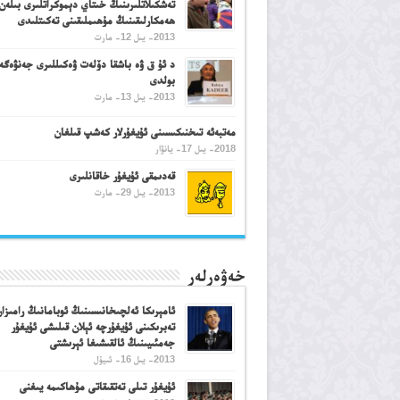
تەشكىلاتلىرىنىڭ خىتاي دېموكراتلىرى بىلەن
ھەمكارلىقىنىڭ مۇھىملىقىنى تەكىتلىدى
2013- يىل 12- مارت
د ئۇ ق ۋە باشقا دۆلەت ۋەكىللىرى جەنۋەگە
بولدى
2013- يىل 13- مارت
مەتبەئە تىخنىكىسىنى ئۇيغۇرلار كەشپ قىلغان
2018- يىل 17- يانۋار
قەدىمقى ئۇيغۇر خاقانلىرى
2013- يىل 29- مارت
خەۋەرلەر
ئامېرىكا ئەلچىخانىسىنىڭ ئوبامانىڭ رامىزا
تەبرىكىنى ئۇيغۇرچە ئېلان قىلىشى ئۇيغۇر
جەمئىيىنىڭ ئالقىشىغا ئېرىشتى
2013- يىل 16- ئىيۇل
ئۇيغۇر تىلى تەتقىقاتى مۇھاكىمە يىغنى