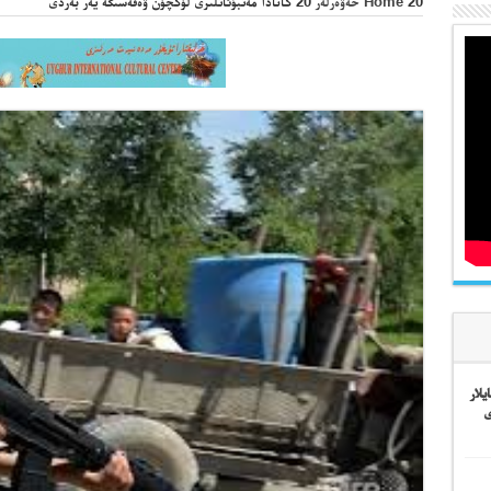
20
Home
خەۋەرلەر
20
كانادا مەتبۇئاتلىرى لۈكچۈن ۋەقەسىگە يەر بەردى
لار
ى