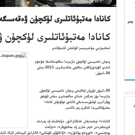
كانادا مەتبۇئاتلىرى لۈكچۈن ۋەقەسىگە
 جەم
كانادا مەتبۇئاتلىرى لۈكچۈن 
ئىختىيارىي مۇخبىرىمىز گۈلشەن ئابدۇقادىر
پىچان ناھىيىسى لۈكچۈن بازىرىدا ساقچىخانىغا ھۇجۇم
قىلىپ كۆيدۈرۈلگەن ساقچى ماشىنىلىرى. 2013-يىلى
26-ئىيۇن.
26-ئىيۇن تۇرپان ۋىلايىتى پىچان ناھىيىسى لۈكچۈن
بازىرىدا يۈز بەرگەن خىتاي ساقچىلىرى بىلەن ئۇيغۇر
پۇقرالىرى ئوتتۇرىسىدىكى قانلىق توقۇنۇش كانادا
ن
مەتبۇئاتلىرىدا كەڭرى يەر ئالدى.
كانادادا چىقىدىغان خەلقئارالىق، دۆلەتلىك ۋە يەرلىك
گېزىتلەردىن «يەر شارى ۋە مەكتۇپلار»، «دۆلەت
پوچتىسى»، «تورونتو يۇلتۇزى»، «ۋانكۇۋېر قۇياشى» قاتارلىق گېزىتلەر ئارقا-ئارق