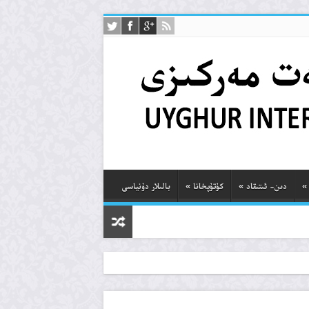
»
دىن- ئىتىقاد
»
كۇتۇپخانا
»
بالىلار دۇنياسى