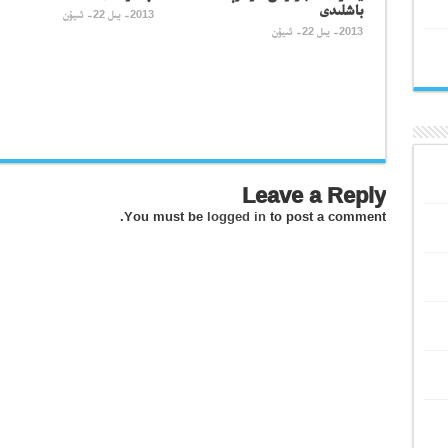
باشلىدى
2013- يىل 22- ئىيۇن
2013- يىل 22- ئىيۇن
Leave a Reply
You must be
logged in
to post a comment.