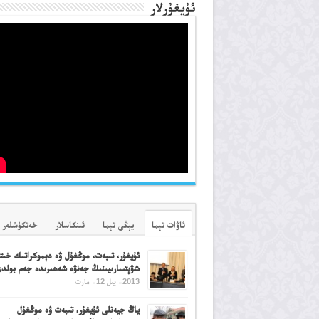
ئۇيغۇرلار
ئاۋات تېما
يېڭى تېما
ئىنكاسلار
خەتكۈشلەر
ئۇيغۇر، تىبەت، موڭغۇل ۋە دېموكراتىك خىتاي
شۋېتسارىيىنىڭ جەنۋە شەھىرىدە جەم بولد
2013- يىل 12- مارت
ياڭ جيەنلى ئۇيغۇر، تىبەت ۋە موڭغۇل